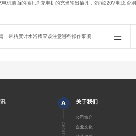
机前面的插孔为充电机的充当输出插孔，勿插220V电源,否
篇：
带粘度计水浴槽应该注意哪些操作事项
资讯
关于我们
A
闻
公司简介
ABOUT US
章
企业文化