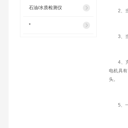
石油/水质检测仪
2、当仪
*
3、当仪
4、充电
电机具有
头。
5、一次