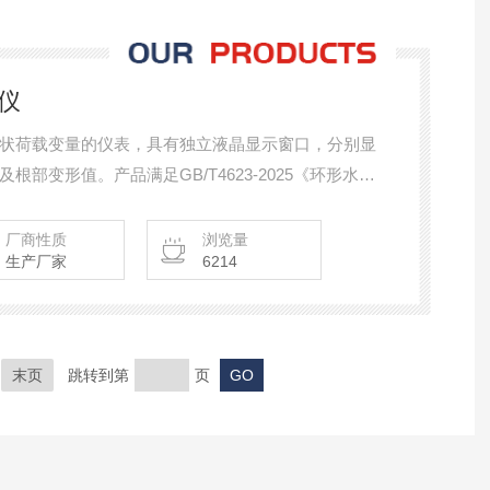
仪
状荷载变量的仪表，具有独立液晶显示窗口，分别显
部变形值。产品满足GB/T4623-2025《环形水泥
，挠度，位移测试的相关要求；也满足国家电网，南
厂商性质
浏览量
生产厂家
6214
末页
跳转到第
页