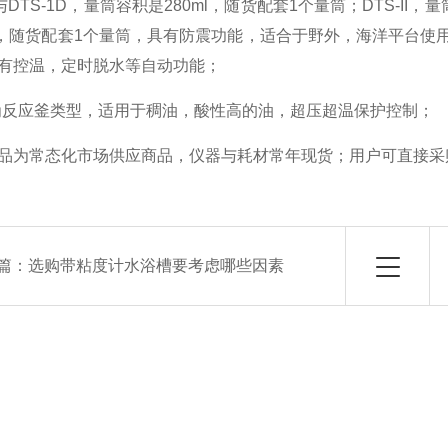
C与DTS-1D，量筒容积是280ml，随货配套1个量筒；DTS-II
ml，随货配套1个量筒，具有防震功能，适合于野外，海洋平台使用，
有控温，定时脱水等自动功能；
IV为反应釜类型，适用于稠油，酸性高的油，超压超温保护控制；
品为常态化市场供应商品，仪器与耗材常年现货；用户可直接采
篇：
选购带粘度计水浴槽要考虑哪些因素