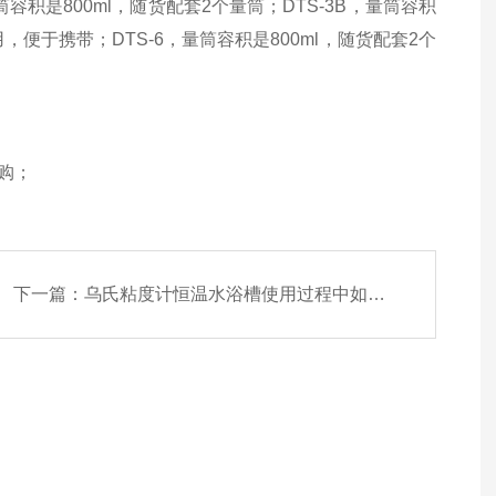
，量筒容积是800ml，随货配套2个量筒；DTS-3B，量筒容积
便于携带；DTS-6，量筒容积是800ml，随货配套2个
购；
下一篇：
乌氏粘度计恒温水浴槽使用过程中如何提高灵敏度呢？