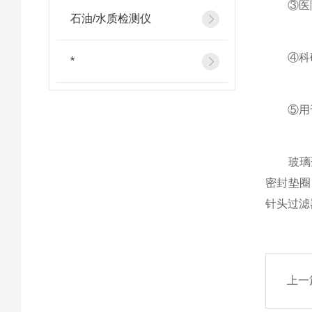
③医院
石油/水质检测仪
④科研
*
⑤用于
玻璃薄
密封垫圈
针头过滤
上一