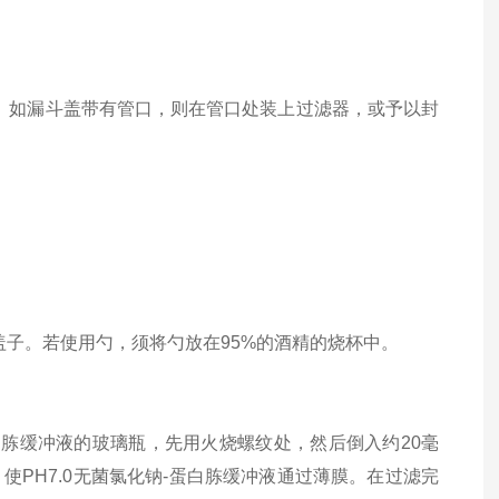
如漏斗盖带有管口，则在管口处装上过滤器，或予以封
子。若使用勺，须将勺放在95%的酒精的烧杯中。
白胨缓冲液的玻璃瓶，先用火烧螺纹处，然后倒入约20毫
使PH7.0无菌氯化钠-蛋白胨缓冲液通过薄膜。在过滤完