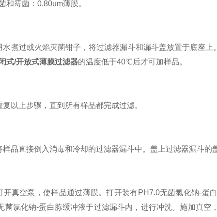
菌和霉菌：0.80um薄膜。
煮过或火焰灭菌钳子，将过滤器漏斗和漏斗盖放置于底座上。
闭式/开放式薄膜过滤器
的温度低于40℃后才可加样品。
复以上步骤，直到所有样品都完成过滤。
品直接倒入消毒和冷却的过滤器漏斗中。盖上过滤器漏斗的盖
真空泵，使样品通过薄膜。打开装有PH7.0无菌氯化钠-蛋
.0无菌氯化钠-蛋白胨缓冲液于过滤漏斗内，进行冲洗。施加真空，