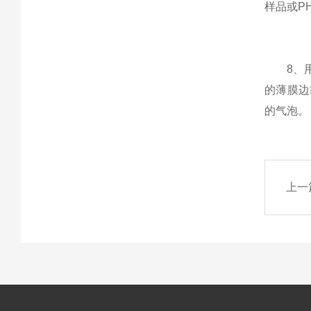
样品或P
8、用火
的薄膜边
的气泡。
上一