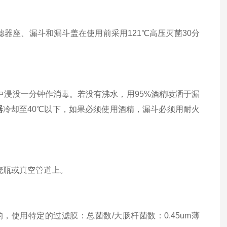
座、漏斗和漏斗盖在使用前采用121℃高压灭菌30分
浸没一分钟作消毒。若没有沸水，用95%酒精喷洒于漏
器
冷却至40℃以下，如果必须使用酒精，漏斗必须用耐火
烧瓶或真空管道上。
用特定的过滤膜：总菌数/大肠杆菌数：0.45um薄