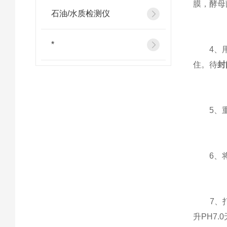
膜，酵母
石油/水质检测仪
*
4、用水
住。待
封
5、重
6、将样
7、打开
升PH7