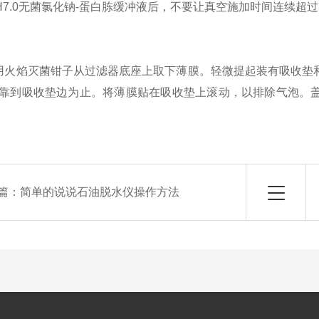
H7.0无菌氯化钠-蛋白胨缓冲液后，不要让真空施加时间连续超过
焰灭菌钳子从过滤器底座上取下薄膜。轻微提起装有吸收垫和
靠到吸收垫边为止。将薄膜贴在吸收垫上滚动，以排除气泡。
篇：
简单的说说石油脱水仪操作方法