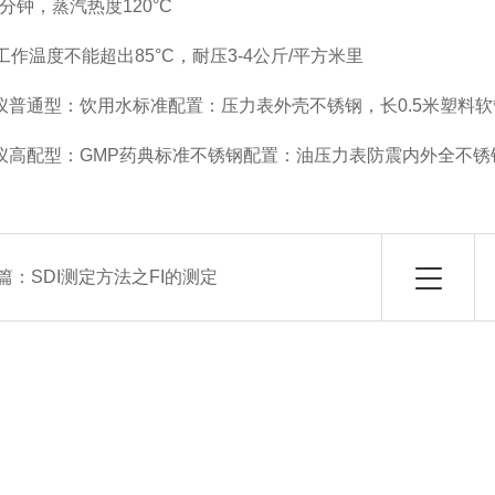
分钟，蒸汽热度120°C
工作温度不能超出85°C，耐压3-4公斤/平方米里
定仪普通型：饮用水标准配置：压力表外壳不锈钢，长0.5米塑料软
定仪高配型：GMP药典标准不锈钢配置：油压力表防震内外全不锈钢
篇：
SDI测定方法之FI的测定