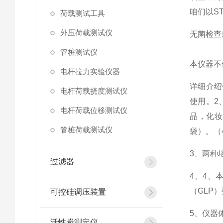
咱们以S
荷载测试工具
外压荷载测试仪
无菌检查
管桩测试仪
本仪器不
电杆拉力实验仪器
详细介绍
电杆荷载挠度测试仪
使用。2
电杆荷载位移测试仪
品，化妆
管桩荷载测试仪
袋）。（
3、
两种
过滤器
4、
4、
（GLP
可控硅调压装置
5、
仪器体
活性炭测定仪