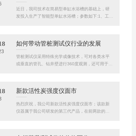
6
毛细管黏度常数K值。测定法取供试品，照各品种项
近日，我司技术在简易型单缸水浴槽的基础上，研
下的规定，取适当的平氏毛细管黏度计1支，在支管
发投入生产了智能型单缸水浴槽；参数如下:1、工作
F上连接一橡皮管，用手指堵住管口2，倒置黏度
电源：AC(220±10%)V、50Hz。2、加热装置：电
计，将管口1插入供试品（或供试溶液，下同）中，
加热，功率600W。3、搅拌电机：功率6W，转速12
自橡皮管的另一端抽气，使供试品充满球...
00r/min。4、控温范围：室温～100℃。5、控温精
18
如何带动管桩测试仪行业的发展
度：±0.1℃。6、温度传感器：工业铂电阻，其分度
23
号为Pt100。7、计时范围：0秒～9999.9秒。8、环
管桩测试仪采用特殊光学成像技术，可对各类水平
境温度：室温～35℃。9、相对湿度：≤85％。10、
或垂直的管孔、钻井壁进行360度观测，还可用于水
毛细管粘度计：共2支。11、外形尺...
下建筑物检测。主机采用一体化设计，内置高性能
电池，轻巧灵便，非常适合野外移动工作环境。我
国管桩测试仪市场虽与国外有很大的差距，但从未
18
新款活性炭强度仪面市
停止发展，特别是近两年许多新兴产业的出现，也
3
对测试仪行业产生了很大的影响。新兴产业的快速
热烈庆祝，我公司新款活性炭强度仪面市；该款新
发展，带动了管桩测试仪行业，智能化技术也让管
仪器属于我公司研发的第三代产品，在前两款的基
桩测试仪行业向制造业转型。相对测试仪行业来
础上，更加注重了一体性，不仅能够快速测试出相
讲，我国还处在发展水平。有些仪器，或者仪表核
关结果，并且外观做了很大调整，是一款性价比很
心技术及产品性能售后服务等仍然停留在简...
高的实验室仪器，在同类型产品中可谓是*一格；相