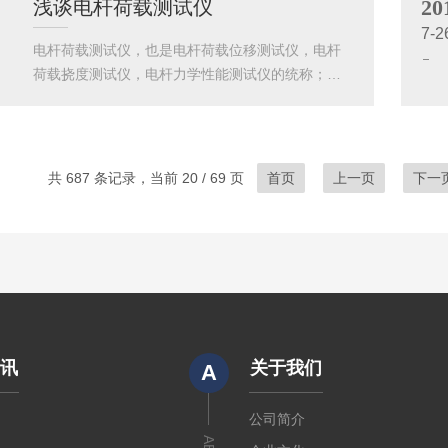
20
浅谈电杆荷载测试仪
箱查验相关配置是否齐全，并在洁净度较高，平整
7-2
度较高的操作台上放置仪器；其次，仪器配有计时
电杆荷载测试仪，也是电杆荷载位移测试仪，电杆
器，温控探头，粘度管夹，黏度计；其中，计时器
荷载挠度测试仪，电杆力学性能测试仪的统称；电
与温控探头是需要客户自行安装的，这个只需要找
杆荷载测试仪对于水泥杆的检验是有着*的作用，它
准相应的位置就可以；粘度管夹放置在两个大孔
是能够保障水泥电线杆正常工作的屏障；仪器的工
内，然后把相应规格的粘度计固定好；然后，向...
作原理是依照国标GB4623-2014《环形水泥制品力
学性能细则》而研发生产的，所以我公司设置了不
共 687 条记录，当前 20 / 69 页
首页
上一页
下一
同的配置来满足不同客户群的要求；简单来说，电
杆荷载测试仪就是检测水泥电线杆力学性能及其试
验过程中所发生的位移偏移量和挠度变化值；所以
建议用户先学写下国标再了解仪器的性能，就不会
纠结于产品的名称了。新产品的...
资讯
关于我们
A
闻
公司简介