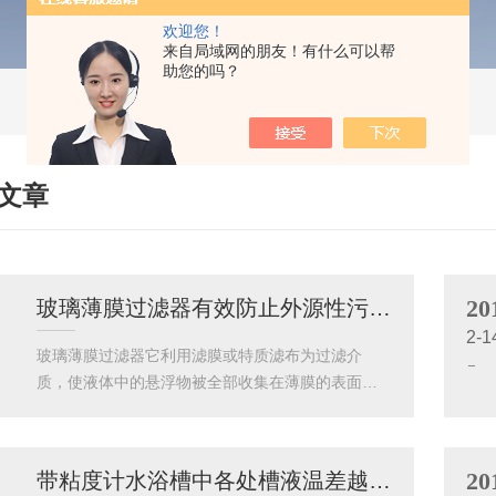
欢迎您！
来自局域网的朋友！有什么可以帮
助您的吗？
文章
HNICAL ARTICLES
20
玻璃薄膜过滤器有效防止外源性污染，确保菌检成功率
2-1
玻璃薄膜过滤器它利用滤膜或特质滤布为过滤介
质，使液体中的悬浮物被全部收集在薄膜的表面，
清液经过滤膜进入清液腔，从而达到很有效的固液
分离。滤膜的材质具有*的性能，*的化学稳定性，能
耐任何酸、碱、盐溶液，同时具有广阔的操作温
20
带粘度计水浴槽中各处槽液温差越小越好
度。该产品具有两种培养方法通用性的特点。设计