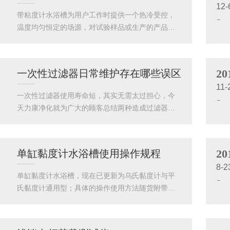
12-
合理，滤器过滤部分采用玻璃材质，化学性能稳
带粘度计水浴槽为用户工作时提供一个热冷受控，
定，密封度强，有效防止外源性污染，确保菌检成
温度均匀恒定的场源，对试验样品或生产的产品进
功率。玻璃薄膜过滤器一次性使用全封闭型采用薄
行恒定温度试验或测试，也可作为直接加热或制冷
膜过滤法原理，与各款智能集菌仪配套使用。供试
和辅助加热或制冷的热源或冷源。带粘度计水浴槽
液通过集菌仪的定向蠕动加压作用进行过滤，将...
可用于石油、化工、电子仪表、物理、化学、生物
20
一次性过滤器日常维护存在哪些误区
工程、医药卫生、生命科学、轻工食品、物性测试
11-
及化学分析等研究部门，高等院校，带粘度计水浴
一次性过滤器使用寿命短，其实无需太过担心，今
槽企业质检生产部门等。是自带制冷和加热的恒温
天力康净化就为广大的顾客总结两种造成过滤器使
源。产品可用于石油、化工、电子仪表、物理、化
用寿命短的原因。一次性过滤器的过滤材料面积太
学、生物工程、医药卫生、生命科学、轻工食品、
小或单位容尘能力太小。这类问题可以改用过滤面
物性测试及化学分析等研究部门，高等院校，...
积大的多滤器可以延长使用寿命，在系统初设计时
20
单缸黏度计水浴槽使用操作规程
应该考虑到这点。较多的工程中，用户要求尽可能
8-2
的减少空调占用空间，或供应商为了实现大的利
单缸黏度计水浴槽，现在已更新为乌氏黏度计与平
润，采用过滤面积小的便宜过滤器。工程验收时，
氏黏度计通用型；具体的操作使用方法随货附带的
过滤器能满足空气净化的要求，但过滤器的使用寿
说明书中都已列举，但是有关于仪器的前期安装及
命却比较短。过滤器的过滤效率偏低。可以调整预
准备工作，有用户不是很了解，我们做一下详细说
过滤器的效率，可以延长末端过滤器的使用寿命...
明：首先，客户在拿到我公司全新水浴槽时，请开