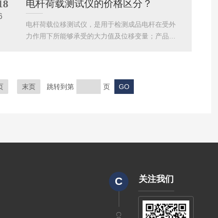
18
电杆荷载测试仪的价格区分？
关参数图片及价格问题可以联系我公司销售；
6
电杆荷载位移测试仪，是用于检测成品电杆在受外
力作用下所能够承受的大力值及位移变量；产品根
据不同检测环境分为不同配置，价格也有区分；具
体看以下：1.简配，配套力学传感器一只，挠度传感
器一只；2.标配，配套力学传感器两只，挠度传感器
一只；3.中配，配套力学传感器两只，挠度传感器一
页
末页
跳转到第
页
只，A,B点位移传感器各一只；4.高配，配套力学传
感器三只，挠度传感器一只，A,B点位移传感器一
只；5.顶配，配套力学传感器三只，挠度传感器一
只，A,B点位移传感器一只，带打印机及USB通讯软
件！相关参数...
关注我们
C