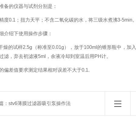
准备的仪器与试剂分别是：
精度0.1；扭力天平；不含二氧化碳的水，将三级水煮沸3-5min
细介绍下使用操作步骤：
干燥的试样2.5g（称准至0.01g），放于100ml的锥形瓶中，
过滤，弃去初滤液5ml，余液冷却到室温后用PH计。
的偏差值要求测定结果相对误差不大于0.1.
篇：
stv6薄膜过滤器吸引泵操作法