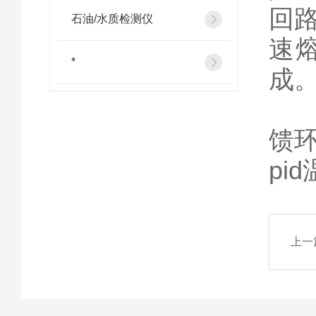
回
石油/水质检测仪
速
*
成
控
馈
pi
上一