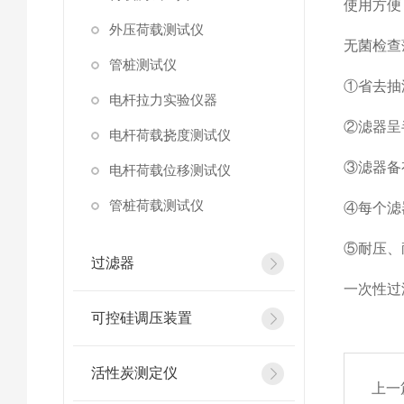
使用方便
外压荷载测试仪
无菌检查
管桩测试仪
①
省去抽
电杆拉力实验仪器
②
滤器呈
电杆荷载挠度测试仪
③
滤器备
电杆荷载位移测试仪
管桩荷载测试仪
④
每个滤
⑤
耐压、
过滤器
一次性过
可控硅调压装置
活性炭测定仪
上一