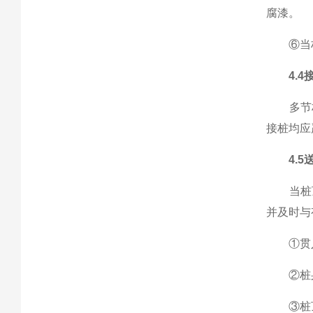
腐漆。
⑥当桩
4.
多节桩
接桩均
4.5
当桩顶
并及时
①贯
②桩身
③桩顶