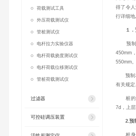
得了令人
荷载测试工具
行详细
外压荷载测试仪
１．
管桩测试仪
电杆拉力实验仪器
预制桩较
450m
电杆荷载挠度测试仪
550
电杆荷载位移测试仪
预制桩钢
管桩荷载测试仪
有关
桩的混
过滤器
7d，上
可控硅调压装置
2.预
桩身强度
活性炭测定仪