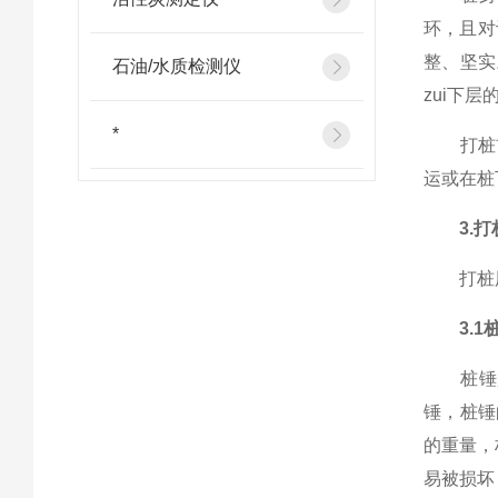
环，且对
整、坚实
石油/水质检测仪
zui下
*
打桩前
运或在
3.
打桩用
3.1
桩锤是
锤，桩锤
的重量，
易被损