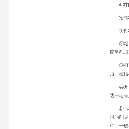
4.3
预制桩
①打桩
②起吊
应另配起
③打桩
顶，桩帽
④开始
达一定深
⑤当桩长
间的间隙
时，一般