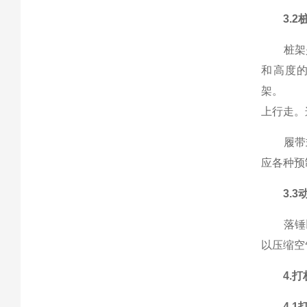
3.2
桩架是
和高度
架。 多
上行走。
履带式
应各种
3.3
落锤以
以压缩空
4.
4.1打