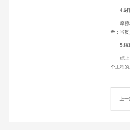
4.
摩擦桩位
考；当贯
5.结
综上所
个工程的
上一