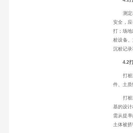
测定桩
安全，应
打；场地
桩设备、
沉桩记
4.2
打桩顺
件、土
打桩顺
基的设计
需从提率
土体被