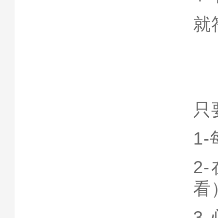
就
只
1-
2-
看
3-