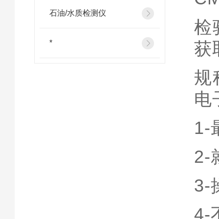
石油/水质检测仪
检
*
获
规
电
1-
2-
3-
4-