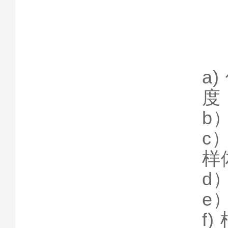
a)
度
b
c
样
d
e
f