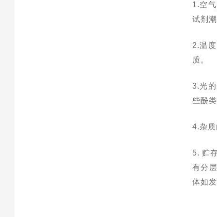
1.空
试剂
2.温
质。
3.光
些酚类
4.杂
5. 
有分
体如