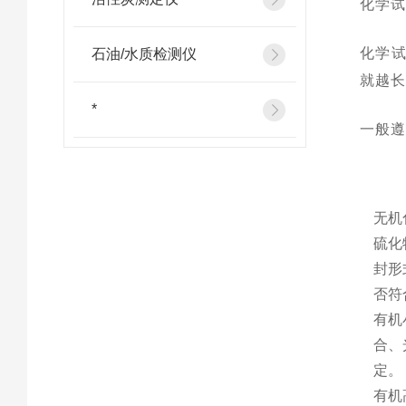
化学试
化学
石油/水质检测仪
就越
*
一般
无机
硫化
封形
否符
有机
合、
定。
有机