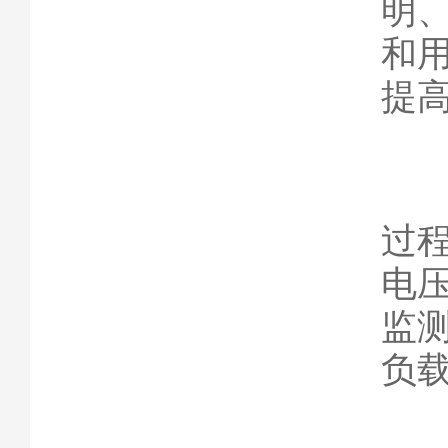
明
和
提
此
过
电
监
负