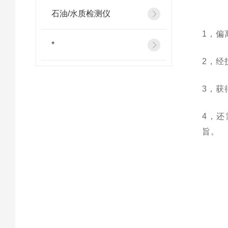
石油/水质检测仪
1，偏
*
2，经
3，获
4，
旨。