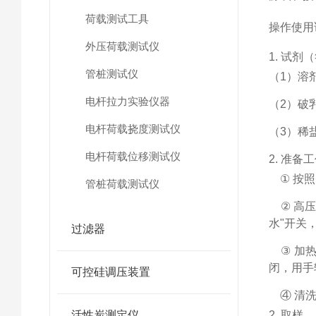
荷载测试工具
操作使用
外压荷载测试仪
1.
试剂（
管桩测试仪
（
1
）溶
电杆拉力实验仪器
（
2
）破
电杆荷载挠度测试仪
（
3
）稀
电杆荷载位移测试仪
2.
准备工
①
按照
管桩荷载测试仪
②
高压
水"开关
过滤器
③
加
闭，用手
可控硅调压装置
④
清
活性炭测定仪
2.
取样