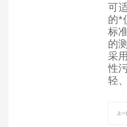
可
的
标
的
采
性
轻
上一