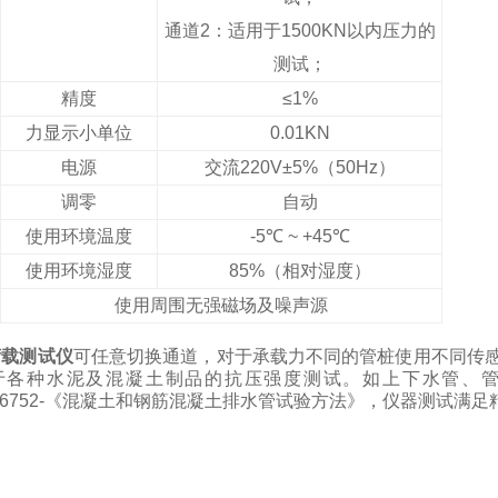
通道2：适用于1500KN以内压力的
测试；
精度
≤1%
力显示小单位
0.01KN
电源
交流220V±5%（50Hz）
调零
自动
使用环境温度
-5
℃
~ +45
℃
使用环境湿度
85%
（相对湿度）
使用周围无强磁场及噪声源
荷载测试仪
可任意切换通道，对于承载力不同的管桩使用不同传
于各种水泥及混凝土制品的抗压强度测试。如上下水管、
T16752-《混凝土和钢筋混凝土排水管试验方法》，仪器测试
满足