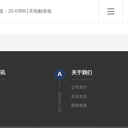
篇：
JS-03BK1充电触发板
资讯
关于我们
A
闻
公司简介
ABOUT US
章
企业文化
荣营资质