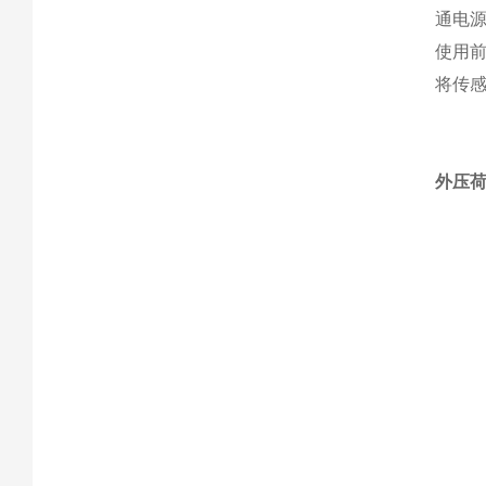
通电
使用
将传
外压