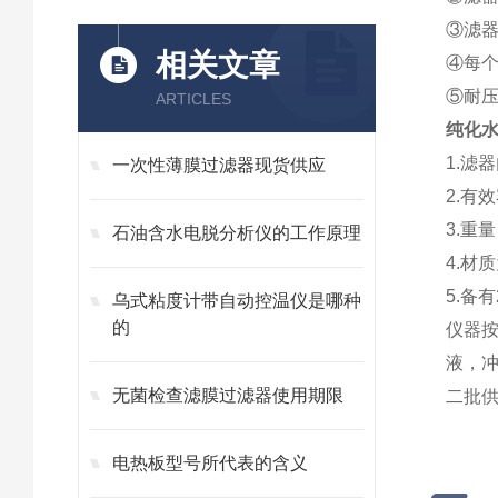
③滤
相关文章
④每
⑤耐压
ARTICLES
纯化
1.滤
一次性薄膜过滤器现货供应
2.有效
3.重
石油含水电脱分析仪的工作原理
4.材
5.备
乌式粘度计带自动控温仪是哪种
的
仪器
液，冲
无菌检查滤膜过滤器使用期限
二批
电热板型号所代表的含义