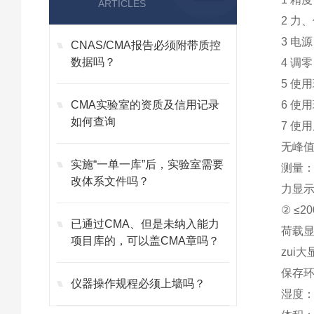
ARTICLES
2 力、
3 电源
CNAS/CMA报告必须附带质控
数据吗？
4 调
5 使
CMA实验室的资质及信用记录
6 使用
如何查询
7 使
无峰
实施“一单一库”后，实验室需要
测量：
改体系文件吗？
力显示
② ≤2
已通过CMA、但是未纳入能力
荷载显
项目库的，可以盖CMA章吗？
zui
保存环
仪器操作规程必须上墙吗？
湿度：