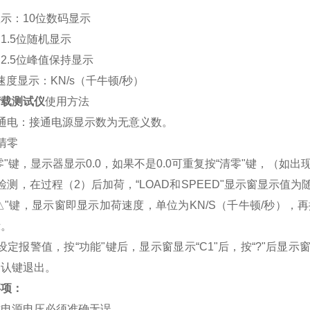
示：10位数码显示
5位随机显示
5位峰值保持显示
度显示：KN/s（千牛顿/秒）
荷载测试仪
使用方法
）通电：接通电源显示数为无意义数。
清零
零"键，显示器显示0.0，如果不是0.0可重复按“清零"键，（如
检测，在过程（2）后加荷，“LOAD和SPEED"显示窗显示
△
"键，显示窗即显示加荷速度，单位为KN/S（千牛顿/秒），再
示。
设定报警值，按“功能"键后，显示窗显示“C1"后，按“
?
"后显示
确认键退出。
事项：
时电源电压必须准确无误