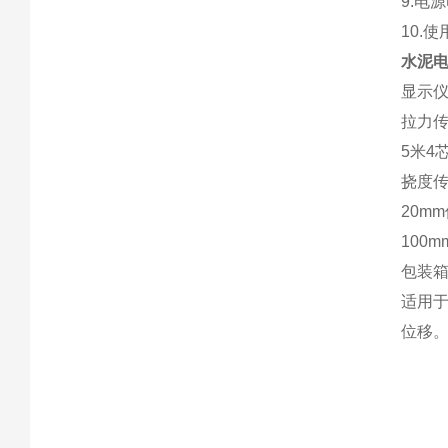
9.电源
10.
水泥
显示仪
拉力传
5米4
挠度传
20m
100
包装
适用于
位移