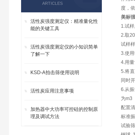
ARTICLES
度，
美标
活性炭强度测定仪：精准量化性
1.试
能的关键工具
2.取
试样
活性炭强度测定仪的小知识简单
3.使
了解一下
4.用
5.将
KSD-A拍击筛使用说明
同时开
6.从
活性炭应用注意事项
为m3
配置
加热器中大功率可控硅的控制原
理及调试方法
标准
试验筛
钢球 1