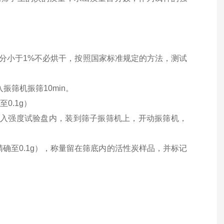
h，水分小于1%不必烘干，按照国家标准规定的方法，测试
振筛机振筛10min。
0.1g）
一起放入强度试验盘内，装到筛子振筛机上，开动振筛机，
确至0.1g），称量留在筛底内的活性炭样品，并标记