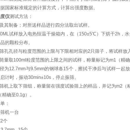
依据国家标准规定的计算方式，计算出强度数据。
强度仪
测试方法：
样及其制备：对所送样品进行四分法取出试样。
200ML试样放入电热恒温干燥箱内，在（150±5℃）下烘干2
样品的颗粒分布。
用筛孔孔径与粒度范围的上限与下限相对应的2只筛子，将试样放入
量筒量取100ml粒度范围的上限之间的试样，称量标记为m1（精确至
直径为12.7mm与9.5mm的钢球各15个，擦拭干净后与试样
启计时，振动30min±10s，停止振筛。
振筛机上取下筛组，称量留在强度试验筛上的样品，并记为m2（精
（精确至0.1g）。
清单：
振筛机一台
2个
3.7mm 15个