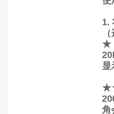
使
1
（
★
2
显
★
2
角