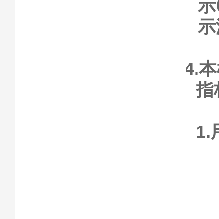
示
示
4.
指
1
（