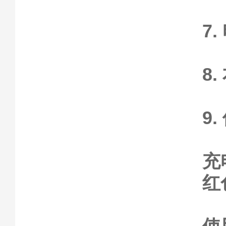
7
8
9
充
红