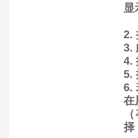
显
2
3
4
5
6
在
（
择