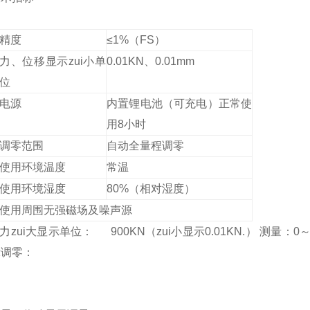
精度
≤1%（FS）
力、位移显示zui小单
0.01KN
、0.01mm
位
电源
内置锂电池（可充电）正常使
用8小时
调零范围
自动全量程调零
使用环境温度
常温
使用环境湿度
80%
（相对湿度）
使用周围无强磁场及噪声源
力zui大显示单位：
900KN（zui小显示0.01KN.）
测量：0～
示调零：