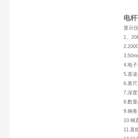
电杆
显示仪
1、2
2.2
3.5
4.电子
5.直
6.塞尺
7.深
8.数显
9.钢
10.
11.直