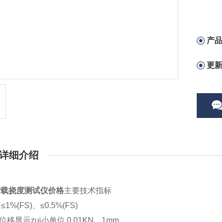
产
更
详细介绍
荷载挠度测试仪价格
主要技术指标
≤1%(FS)、≤0.5%(FS)
位移显示zui小单位 0.01KN、1mm