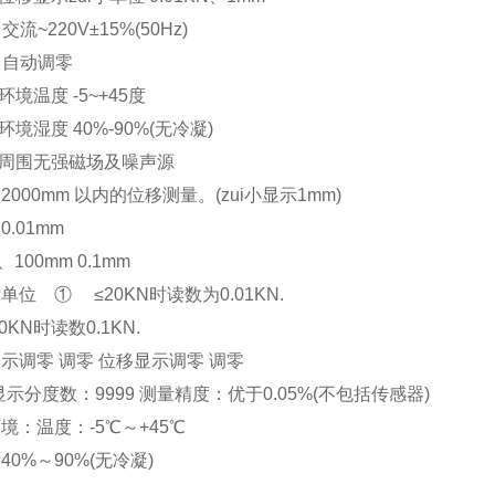
 交流~220V±15%(50Hz)
零 自动调零
环境温度 -5~+45度
环境湿度 40%-90%(无冷凝)
用周围无强磁场及噪声源
2000mm 以内的位移测量。(zui小显示1mm)
 0.01mm
、100mm 0.1mm
单位 ① ≤20KN时读数为0.01KN.
00KN时读数0.1KN.
示调零 调零 位移显示调零 调零
大显示分度数：9999 测量精度：优于0.05%(不包括传感器)
境：温度：-5℃～+45℃
40%～90%(无冷凝)