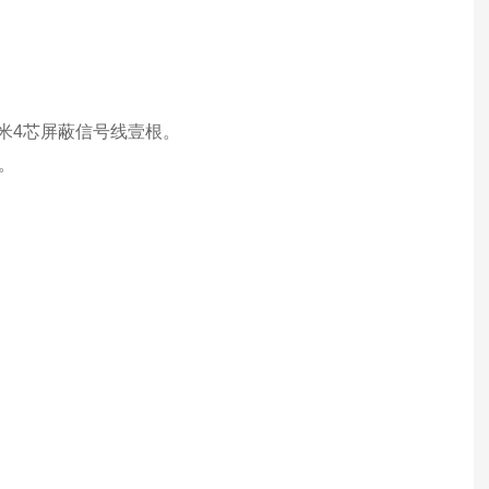
、5米4芯屏蔽信号线壹根。
。