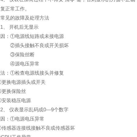
复正常工作。
常见的故障及处理方法
1、
开机后无显示
原因：
①电源线短路或未接电源
②插头接触不良或开关损坏
③保险丝断
④源电压异常
方法：
①检查电源线接头并修复
②更换电源插头或开关
③更换保险丝
④安装稳压电源
2、
仪表显示乱码或
0
—
9
个数字
原因：
①电源电压异常
②传感器连接线接触不良或传感器坏