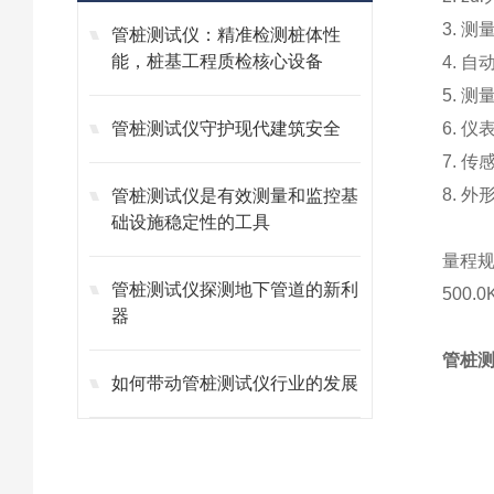
3.
测量
管桩测试仪：精准检测桩体性
能，桩基工程质检核心设备
4.
自
5.
测
管桩测试仪守护现代建筑安全
6.
仪表
7.
传
8.
外形
管桩测试仪是有效测量和监控基
础设施稳定性的工具
量程规
管桩测试仪探测地下管道的新利
500.
器
管桩
如何带动管桩测试仪行业的发展