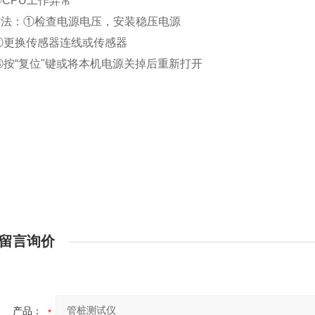
③
CPU
工作异常
方法：
①检查电源电压，安装稳压电源
②更换传感器连线或传感器
③按“复位"键或将本机电源关掉后重新打开
留言询价
产品：