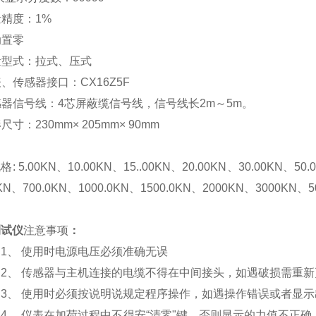
精度：1%
动置零
量型式：拉式、压式
、传感器接口：CX16Z5F
感器信号线：4芯屏蔽缆信号线，信号线长2m～5m。
尺寸：230mm×
205mm
×
90mm
格:
5.00KN
、10.00KN、15..00KN、20.00KN、30.00KN、50.
0KN、700.0KN、1000.0KN、1500.0KN、2000KN、3000KN、5
测试仪
注意事项
：
1、
使用时电源电压必须准确无误
2、
传感器与主机连接的电缆不得在中间接头，如遇破损需重新
3、
使用时必须按说明说规定程序操作，如遇操作错误或者显示
4、
仪表在加荷过程中不得安
“清零"键，否则显示的力值不正确