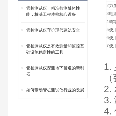
2
力显
管桩测试仪：精准检测桩体性
3
电
能，桩基工程质检核心设备
4
调
5
使
管桩测试仪守护现代建筑安全
6
使
7
使
管桩测试仪是有效测量和监控基
础设施稳定性的工具
1.
管桩测试仪探测地下管道的新利
器
（
2.
如何带动管桩测试仪行业的发展
3.
4.