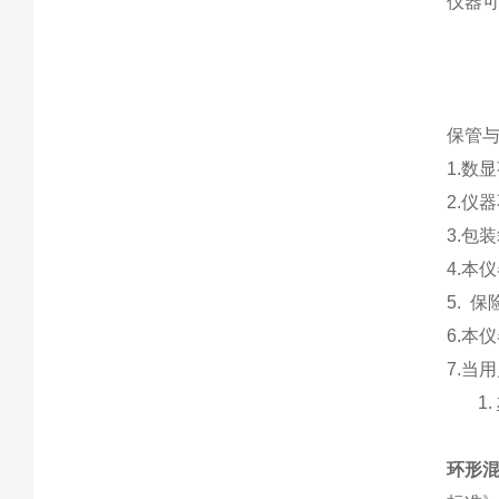
仪器
保管
1.数
2.仪
3.包
4.本
5. 
6.本
7.当
1.
环形