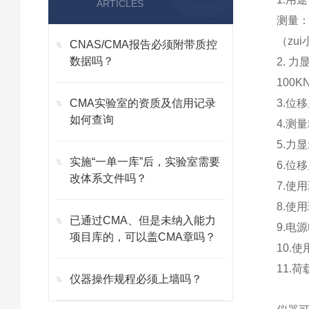
ARTICLES
测量：
（zu
CNAS/CMA报告必须附带质控
数据吗？
2. 
100K
CMA实验室的资质及信用记录
3.位
如何查询
4.测
5.力
实施“一单一库”后，实验室需要
6.位
改体系文件吗？
7.使
8.使
已通过CMA、但是未纳入能力
9.电源
项目库的，可以盖CMA章吗？
10.
11.
仪器操作规程必须上墙吗？