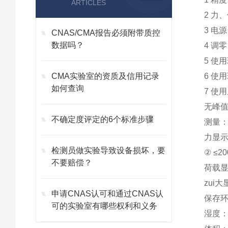
ARTICLES
2 力、
3 电源
CNAS/CMA报告必须附带质控
数据吗？
4 调
5 使
CMA实验室的资质及信用记录
6 使用
如何查询
7 使
无峰
不确定度评定的6个标准步骤
测量：
力显示
检测员做实验导致设备损坏，要
② ≤2
不要赔偿？
荷载显
zui
申请CNAS认可和通过CNAS认
保存环
可的实验室有哪些权利和义务
湿度：