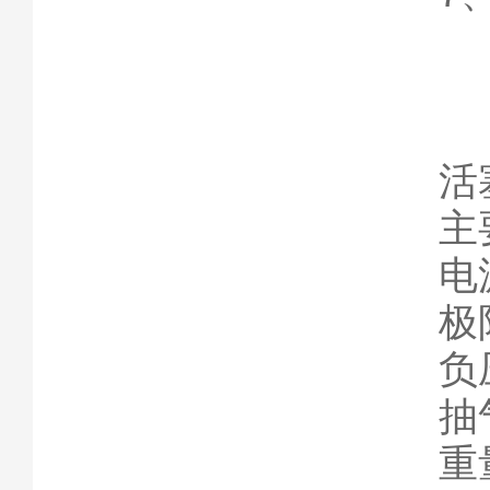
活
主
电
极
负
抽
重