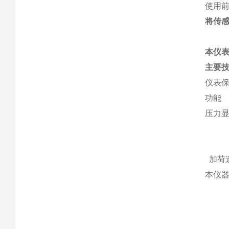
使用
将传
本仪表
主要
仪表保
功能
压力显
1.
2.
加荷速
本仪