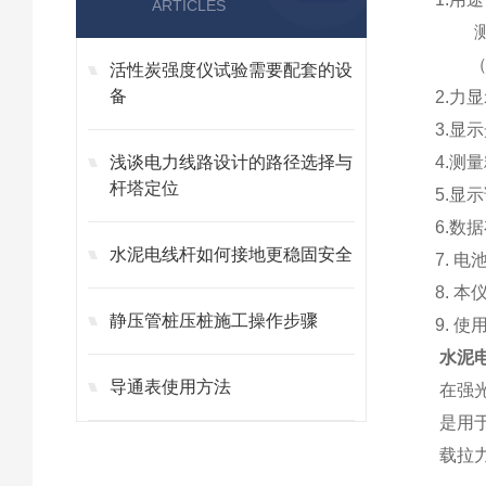
ARTICLES
测量：
（zu
活性炭强度仪试验需要配套的设
备
2.力
3.显
浅谈电力线路设计的路径选择与
4.测
杆塔定位
5.显
6.数
水泥电线杆如何接地更稳固安全
7. 
8. 
静压管桩压桩施工操作步骤
9. 
水泥
导通表使用方法
在强
是用
载拉