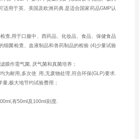
,亦可适用于英、美国及欧洲药典.是适合国家药品GMP认
物限度检查,用于口服中、西药品、化妆品、食品、保健食品
的
细菌检查
、血液制品和兽药制品的检验 (4)少量试验
)取出滤膜作需气菌, 厌气菌和真菌培养；
为耐用,多次使 用,无废物处理,符合环保(GLP)要求.
半量,极大地节约试验费用；
ml,有50ml及100ml刻度.