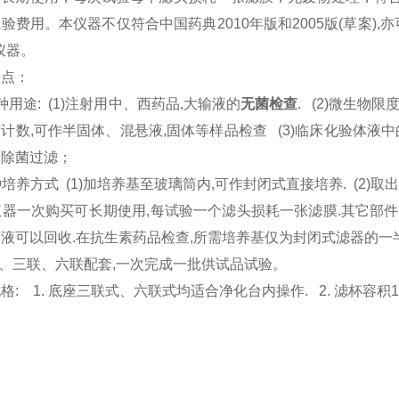
验费用。本仪器不仅符合中国药典2010年版和2005版(草案)
仪器。
特点：
种用途: (1)注射用中、西药品,大输液的
无菌检查
. (2)微生
计数,可作半固体、混悬液,固体等样品检查 (3)临床化验体液中
的除菌过滤；
两种培养方式 (1)加培养基至玻璃筒内,可作封闭式直接培养. (2
本仪器一次购买可长期使用,每试验一个滤头损耗一张滤膜.其它部件均
液可以回收.在抗生素药品检查,所需培养基仅为封闭式滤器的一
联、三联、六联配套,一次完成一批供试品试验。
格: 1. 底座三联式、六联式均适合净化台内操作. 2. 滤杯容积100