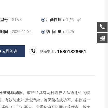
品型号：
STV3
厂商性质：
生产厂家
新时间：
2025-11-25
访 问 量：
2525
15801328661
立即咨询
联系电话：
检查薄膜滤
器。该产品具有两种培养方法通用性的特
强，有效防止外源性污染，确保菌检成功率。本仪器一
环保（GLP）要求，贵重药液可以回收等优点。极大