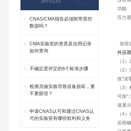
ARTICLES
功能
压力显
CNAS/CMA报告必须附带质控
数据吗？
1.
2.
CMA实验室的资质及信用记录
加荷速
如何查询
外压
（1
不确定度评定的6个标准步骤
（2）
按“清
检测员做实验导致设备损坏，要
（3）
不要赔偿？
可按“
值显
申请CNAS认可和通过CNAS认
（4）
可的实验室有哪些权利和义务
后按