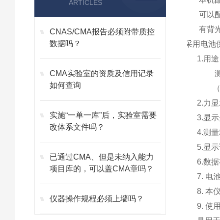
ARTICLES
可以配
有背
CNAS/CMA报告必须附带质控
数据吗？
采用电池
1.用
CMA实验室的资质及信用记录
测量：
如何查询
（zu
2.力
实施“一单一库”后，实验室需要
3.显
改体系文件吗？
4.测
5.显
已通过CMA、但是未纳入能力
6.数
项目库的，可以盖CMA章吗？
7. 
8. 
仪器操作规程必须上墙吗？
9. 