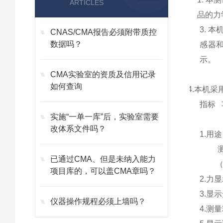
ARTICLES
品的力
3. 
CNAS/CMA报告必须附带质控
数据吗？
感器和
示。
CMA实验室的资质及信用记录
如何查询
4.本机
指标 
实施“一单一库”后，实验室需要
改体系文件吗？
1.用
测量：
已通过CMA、但是未纳入能力
（小显
项目库的，可以盖CMA章吗？
2.力
3.显
仪器操作规程必须上墙吗？
4.测