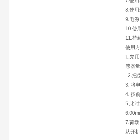
7.使
8.使
9.电源
10.
11.
使用
1.先
感器
2.把
3.
将
4.
按
5.
此时
6.0
7.
荷载
从开机