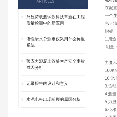
ARTICLES
在配
一个
外压荷载测试仪科技革新在工程
质量检测中的新应用
光下
指标 
活性炭水分测定仪采用什么称重
1.
系统
测量
（z
预应力混凝土管桩生产安全事故
力显
成因分析
1
00K
1
0KN
记录报告的设计和意义
3
4.测
水泥电杆出现断裂的原因分析
5.力
6.位