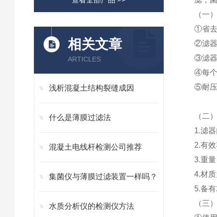
（一
①
省
相关文章
②
滤
③
滤
ARTICLES
④
每
⑤
耐压
浅析混凝土结构裂缝成因
（二
什么是薄膜过滤法
1
.滤器
2
.有效
混凝土电线杆检测公司推荐
3
.重
4
.材
集菌仪与薄膜过滤装置一样吗？
5
.备有
（三
水质分析仪的检测仪方法