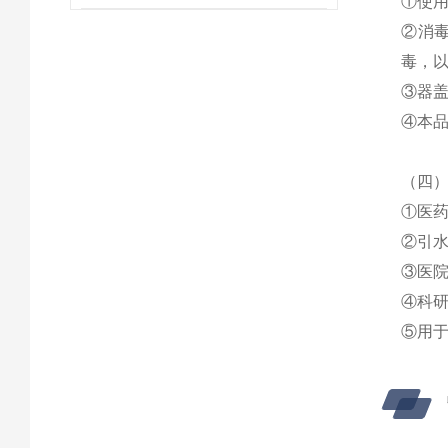
①
使
②
消
毒，
③
器
④
本
（四
①
医
②
引
③
医
④
科
⑤
用