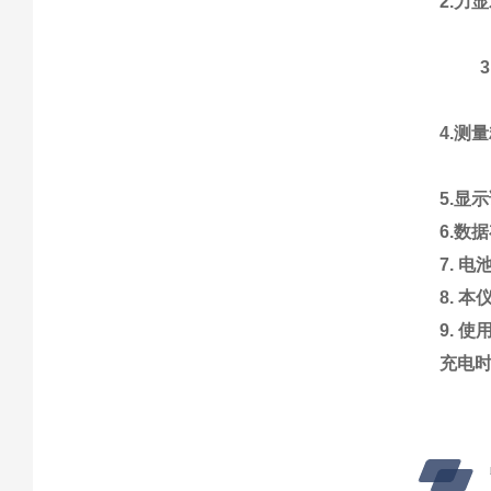
2.力
4.测
5.显
6.数
7. 
8. 
9. 
充电