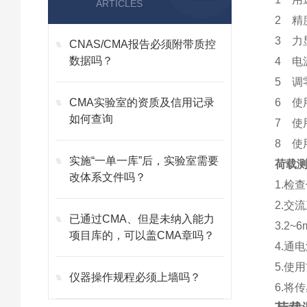
ARTICLES
2 精
3 力
CNAS/CMA报告必须附带质控
数据吗？
4 电
5 调
CMA实验室的资质及信用记录
6 使
如何查询
7 使
8 使
实施“一单一库”后，实验室需要
荷载
改体系文件吗？
1.检
2.交
已通过CMA、但是未纳入能力
3.2
项目库的，可以盖CMA章吗？
4.通
5.使
仪器操作规程必须上墙吗？
6.将