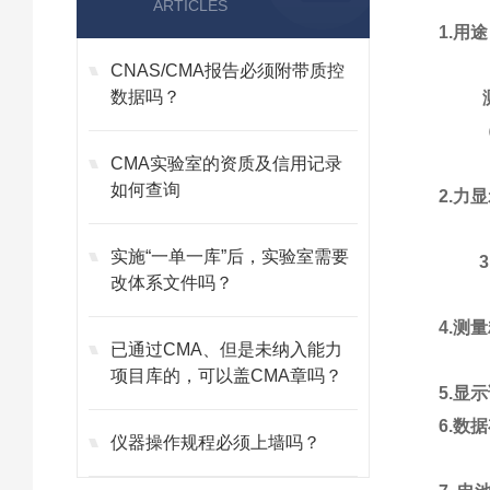
ARTICLES
1.用
CNAS/CMA报告必须附带质控
数据吗？
测
（zu
CMA实验室的资质及信用记录
如何查询
2.力
实施“一单一库”后，实验室需要
改体系文件吗？
4.测
已通过CMA、但是未纳入能力
项目库的，可以盖CMA章吗？
5.显
6.数
仪器操作规程必须上墙吗？