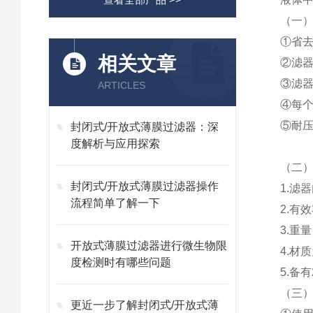
（一
①
省
相关文章
②
滤
③
滤
ARTICLES
④
每
⑤
耐压
封闭式/开放式薄膜过滤器：深
度解析与应用探索
（二
封闭式/开放式薄膜过滤器操作
1
.滤器
流程简单了解一下
2
.有效
3
.重
开放式薄膜过滤器进行微生物限
4
.材
度检测时有哪些问题
5
.备有
（三
更近一步了解封闭式/开放式薄