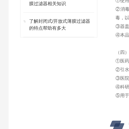
①
使
膜过滤器相关知识
②
消
毒，
了解封闭式/开放式薄膜过滤器
③
器
的特点帮助有多大
④
本
（四
①
医
②
引
③
医
④
科
⑤
用