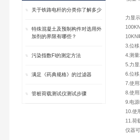
（显
关于铁路电杆的分类你了解多少
力显
1
00K
特殊混凝土及预制构件对选用外
加剂的界限有哪些？
1
0KN
3
4.测
污染指数FI的测定方法
5.力
6.位
满足《药典规格》的过滤器
7.使
8.使
管桩荷载测试仪测试步骤
9.电源
10.
11.
仪器