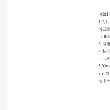
电线
1.先
感器
2.把
3.
将
4.
按
5.
此时
6.0
7.
荷载
适用