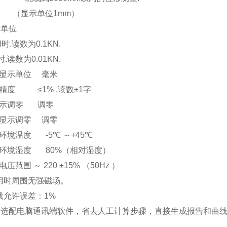
示单位1mm）
示单位
N时.读数为0.1KN.
时.读数为0.01KN.
.位移显示单位 毫米
量精度
≤1% .读数±1字
显示调
零
调零
移显示调零 调零
用环境温度
-5℃ ～+45℃
用环境湿度
80%（相对湿度）
电压范围 ～ 220 ±15% （50Hz ）
使用时周围无强磁场。
荷载允许误差：1%
可选配电脑通讯端软件，省去人工计算步骤，直接生成报告和曲