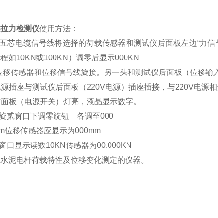
杆拉力检测仪
使用方法：
用五芯电缆信号线将选择的荷载传感器和测试仪后面板左边“力
量程如
1
0KN或
1
00KN）调零后显示000KN
位移传感器和位移信号线旋接。另一头和测试仪后面板（位移输
电源插座与测试仪后面板（
220V电源
）插座插接，与
220V电源
前面板（电源开关）灯亮，液晶显示数字。
旋贰窗口下调零旋钮，各调至
000
0mm位移传感器应显示为000mm
窗口显示读数
10KN传感器为00.000KN
于水泥电杆荷载特性及位移变化测定的仪器。