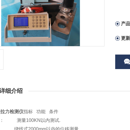
产
更
详细介绍
杆拉力检测仪
指标 功能 条件
用途： 测量
1
00KN以内测试.
： 绕线式20
00mm以内的位移测量.