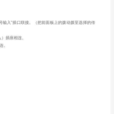
信号输入"插口联接。（把前面板上的拨动拨至选择的传
入）插座相连。
相连。