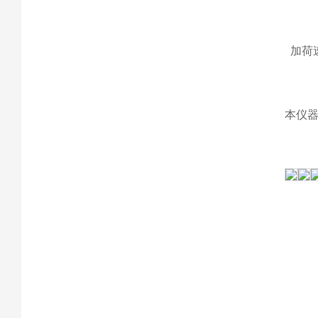
1.
2.
加荷速
本仪器