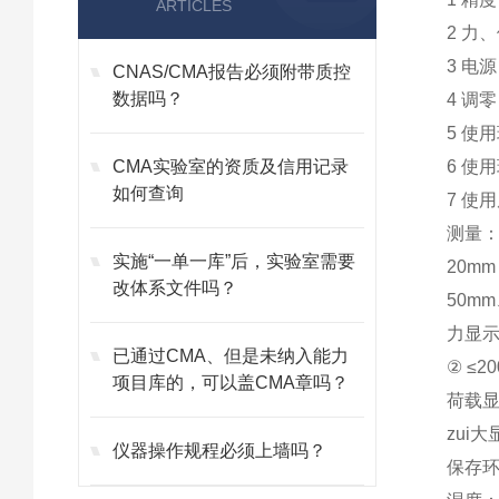
ARTICLES
2 力、
3 电源
CNAS/CMA报告必须附带质控
数据吗？
4 调
5 使用
CMA实验室的资质及信用记录
6 使
如何查询
7 使
测量：
实施“一单一库”后，实验室需要
20mm
改体系文件吗？
50mm
力显示单
已通过CMA、但是未纳入能力
② ≤2
项目库的，可以盖CMA章吗？
荷载显
zui
仪器操作规程必须上墙吗？
保存环