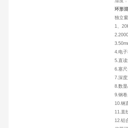
湿度：
环形
独立窗
1、2
2.2
3.5
4.电
5.直
6.塞尺
7.深
8.数显
9.钢
10.
11.直
12.