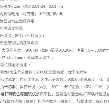
位移显示zui小单位0.01KN、0.01mm
源内置锂电池（可充电）正常使用8小时
零范围自动全量程调零
用环境温度常温
用环境湿度80%（相对湿度）
用周围无强磁场及噪声源
ui大显示单位： 900KN（zui小显示0.01KN.）测量：0～3000
i小显示0.01mm）荷载显示调零：
调零位移显示调零：
零zui大显示分度数：900.00测量精度：优于0.05%
括传感器）自动调零zui大显示分度数：900.00测量精度：优于0.
括传感器）保存环境：温度：-5℃～+45℃湿度：40%～90%
式电杆荷载位移测试仪
是用于拉、压及位移测量电杆荷载特性及位
2个荷载力值和（峰值）和位移数值（峰值）。加载速度，保存数