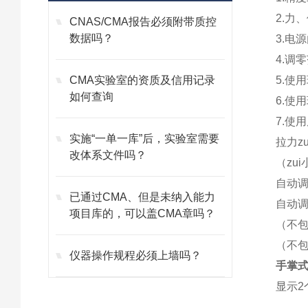
2.力、
CNAS/CMA报告必须附带质控
数据吗？
3.电
4.调
CMA实验室的资质及信用记录
5.使
如何查询
6.使
7.使
实施“一单一库”后，实验室需要
拉力z
改体系文件吗？
（zu
自动
已通过CMA、但是未纳入能力
自动调
项目库的，可以盖CMA章吗？
（不包
（不包
仪器操作规程必须上墙吗？
手掌
显示