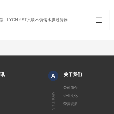
篇：
LYCN-6ST六联不锈钢水膜过滤器
资讯
关于我们
A
闻
公司简介
ABOUT US
章
企业文化
荣营资质